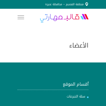
منطقة القصيم – محافظة عنيزة
info@obooah.org.sa
0507795586
الأعضاء
أقسام الموقع
سلة التبرعات