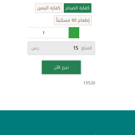
كفارة الصيام
كفارة اليمين
إطعام 60 مسكيناً
+
-
المبلغ
ر.س.
تبرع الآن
15520